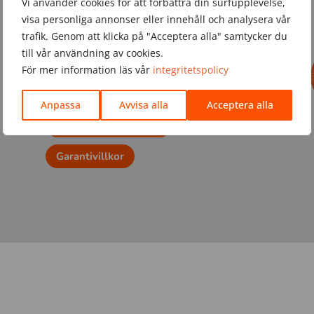
Vi använder cookies för att förbättra din surfupplevelse,
visa personliga annonser eller innehåll och analysera vår
Adress
trafik. Genom att klicka på "Acceptera alla" samtycker du
till vår användning av cookies.
Ydre Skåp AB
För mer information läs vår
integritetspolicy
Ågatan 6
573 74 Ydre
Anpassa
Avvisa alla
Acceptera alla
Hitta Serviceverkstad
Garantivillkor