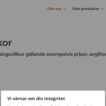
Om oss
Våra produkter
kor
ningsvillkor gällande exempelvis priser, avgifter
Vi värnar om din integritet