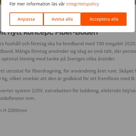
För mer information läs vår
integritetspolicy
Anpassa
Avvisa alla
Acceptera alla
elt nytt koncept:
Fiber-Boden
ges hushåll och företag ska ha bredband med 100 megabit 2020,
edband. Många företag använder sig idag av små tält, där person
t optimal lösning med tanke på Sveriges olika årstider.
t utrustat för fiberdragning, för användning året runt. Skåpet
0 kg, vilket innebär att den är godkänd för att framföras med B-
erter system 220V, extrabatteri för laddning, elektriskt höj/sä
 sidofönster mm.
m H 2000mm